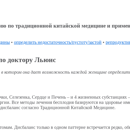
цию по традиционной китайской медицине и прим
нщины
•
определить недостаточность/пустоту/застой
•
репродукти
 по доктору Льюис
, в котором она дает возможность каждой женщине определить,
очки, Селезенка, Сердце и Печень – и 4 жизненных субстанциях –
ргии. Все методы лечения бесплодия базируются на здоровье и
ет дисбаланс согласно Традиционной Китайской Медицине.
мам. Дисбаланс только в одном паттерне встречается редко, обы