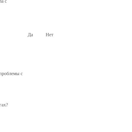
ла с
Да
Нет
 проблемы с
гах?