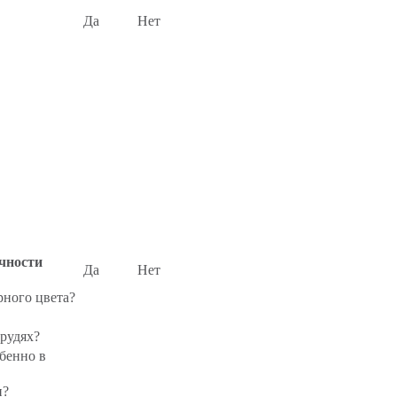
Да
Нет
очности
Да
Нет
рного цвета?
рудях?
бенно в
и?