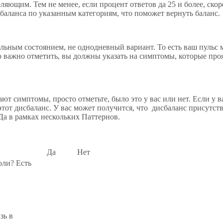
яющим. Тем не менее, если процент ответов да 25 и более, скоре
баланса по указанным категориям, что поможет вернуть баланс.
тельным состоянием, не однодневный вариант. То есть ваш пульс
то важно отметить, вы должны указать на симптомы, которые про
ют симптомы, просто отметьте, было это у вас или нет. Если у в
ь этот дисбаланс. У вас может получится, что дисбаланс присутс
 Да в рамках нескольких Паттернов.
Да
Нет
оли? Есть
зь в