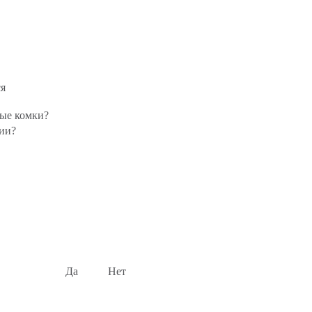
ся
ные комки?
ции?
Да
Нет