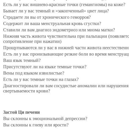
Есть ли у вас вишнево-красные точки (гемангиомы) на коже?
Бывает ли у вас темный и «закопченный» цвет лица?
Страдаете ли вы от хронического геморроя?
Содержит ли ваша менструальная кровь сгустки?
Ставили ли вам диагноз эндометриоз или миома матки?
Нижняя часть живота чувствительна при пальпации (появляет
сопротивление при нажатии)
Прощупываются ли у вас в нижней части живота неестествен
Есть ли у вас пронизывающие резкие боли во время менструа
Ваш язык темный?
Присутствуют ли на языке темные точки?
Вены под языком извилистые?
Есть ли у вас темные точки на глазах?
Диагностировали ли вам сосудистые аномалии или нарушения
свертываемости крови?
Застой Ци печени
Вы склонны к эмоциональной депрессии?
Вы склонны к гневу или ярости?