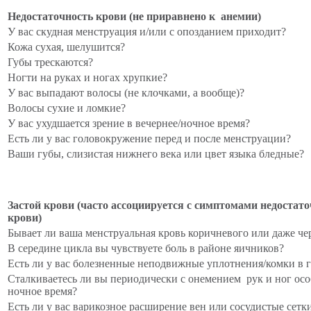
Недостаточность крови (не приравнено к анемии)
У вас скудная менструация и/или с опозданием приходит?
Кожа сухая, шелушится?
Губы трескаются?
Ногти на руках и ногах хрупкие?
У вас выпадают волосы (не клочками, а вообще)?
Волосы сухие и ломкие?
У вас ухудшается зрение в вечернее/ночное время?
Есть ли у вас головокружение перед и после менструации?
Ваши губы, слизистая нижнего века или цвет языка бледные?
Застой крови (часто ассоциируется с симптомами недостат
крови)
Бывает ли ваша менструальная кровь коричневого или даже че
В середине цикла вы чувствуете боль в районе яичников?
Есть ли у вас болезненные неподвижные уплотнения/комки в г
Сталкиваетесь ли вы периодически с онемением рук и ног осо
ночное время?
Есть ли у вас варикозное расширение вен или сосудистые сетк