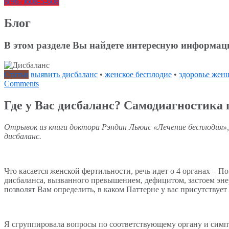
8(967)608-5-608
Блог
В этом разделе Вы найдете интересную информа
Статьи
выявить дисбаланс
•
женское бесплодие
•
здоровье же
Comments
Где у Вас дисбаланс? Самодиагностика
Отрывок из книги доктора Рэндин Льюис «Лечение бесплодия»
дисбаланс.
Что касается женской фертильности, речь идет о 4 органах – П
дисбаланса, вызванного превышением, дефицитом, застоем эне
позволят Вам определить, в каком Паттерне у вас присутству
Я сгруппировала вопросы по соответствующему органу и симпто