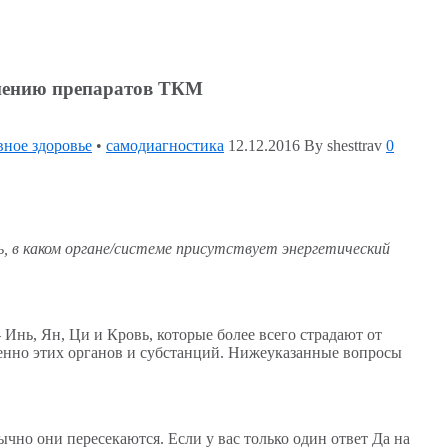
енению препаратов ТКМ
вное здоровье
•
самодиагностика
12.12.2016
By shesttrav
0
 в каком органе/системе присутствует энергетический
 Инь, Ян, Ци и Кровь, которые более всего страдают от
менно этих органов и субстанций. Нижеуказанные вопросы
чно они пересекаются. Если у вас только один ответ Да на