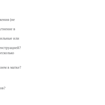
жения (не
утнение в
бильные или
енструацией?
есколько
ием в матке?
бов?