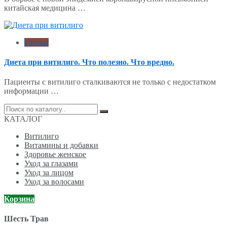
китайская медицина …
Статьи
Диета при витилиго. Что полезно. Что вредно.
Пациенты с витилиго сталкиваются не только с недостатком
информации …
Поиск
по:
КАТАЛОГ
Витилиго
Витамины и добавки
Здоровье женское
Уход за глазами
Уход за лицом
Уход за волосами
Корзина
Шесть Трав