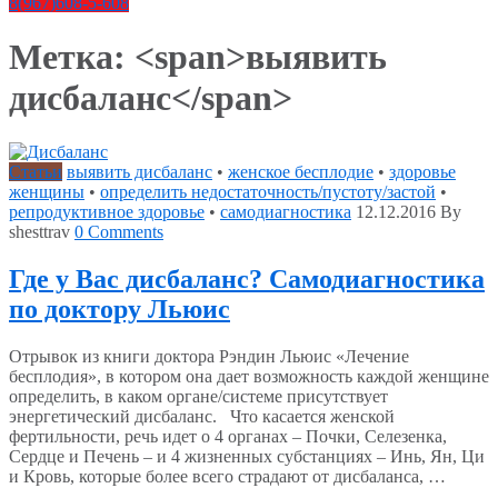
8(967)608-5-608
Метка: <span>выявить
дисбаланс</span>
Статьи
выявить дисбаланс
•
женское бесплодие
•
здоровье
женщины
•
определить недостаточность/пустоту/застой
•
репродуктивное здоровье
•
самодиагностика
12.12.2016
By
shesttrav
0 Comments
Где у Вас дисбаланс? Самодиагностика
по доктору Льюис
Отрывок из книги доктора Рэндин Льюис «Лечение
бесплодия», в котором она дает возможность каждой женщине
определить, в каком органе/системе присутствует
энергетический дисбаланс. Что касается женской
фертильности, речь идет о 4 органах – Почки, Селезенка,
Сердце и Печень – и 4 жизненных субстанциях – Инь, Ян, Ци
и Кровь, которые более всего страдают от дисбаланса, …