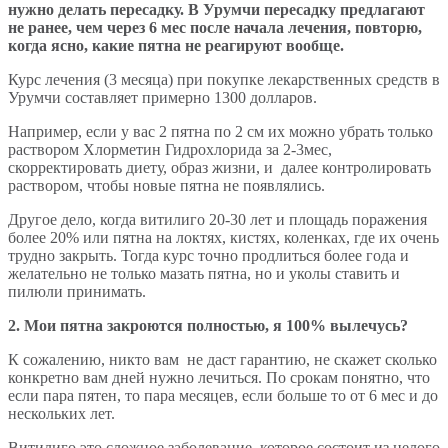
нужно делать пересадку. В Урумчи пересадку предлагают
не ранее, чем через 6 мес после начала лечения, повторю,
когда ясно, какие пятна не реагируют вообще.
Курс лечения (3 месяца) при покупке лекарственных средств в
Урумчи составляет примерно 1300 долларов.
Например, если у вас 2 пятна по 2 см их можно убрать только
раствором Хлорметин Гидрохлорида за 2-3мес,
скорректировать диету, образ жизни, и далее контролировать
раствором, чтобы новые пятна не появлялись.
Другое дело, когда витилиго 20-30 лет и площадь поражения
более 20% или пятна на локтях, кистях, коленках, где их очень
трудно закрыть. Тогда курс точно продлиться более года и
желательно не только мазать пятна, но и уколы ставить и
пилюли принимать.
2. Мои пятна закроются полностью, я 100% вылечусь?
К сожалению, никто вам не даст гарантию, не скажет сколько
конкретно вам дней нужно лечиться. По срокам понятно, что
если пара пятен, то пара месяцев, если больше то от 6 мес и до
нескольких лет.
Витилиго это сложное заболевание, которое состоит из целого