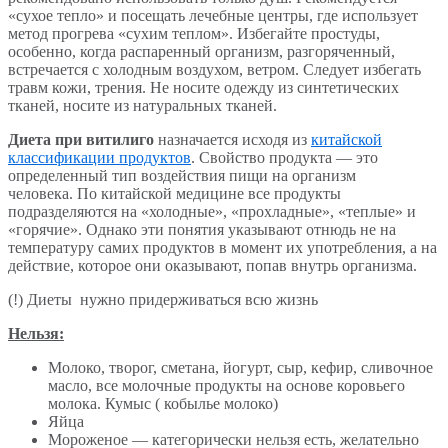
«сухое тепло» и посещать лечебные центры, где использует
метод прогрева «сухим теплом». Избегайте простуды,
особенно, когда распаренный организм, разгоряченный,
встречается с холодным воздухом, ветром. Следует избегать
травм кожи, трения. Не носите одежду из синтетических
тканей, носите из натуральных тканей.
Диета при витилиго
назначается исходя из
китайской
классификации продуктов
. Свойство продукта — это
определенный тип воздействия пищи на организм
человека. По китайской медицине все продукты
подразделяются на «холодные», «прохладные», «теплые» и
«горячие». Однако эти понятия указывают отнюдь не на
температуру самих продуктов в момент их употребления, а на
действие, которое они оказывают, попав внутрь организма.
(!) Диеты нужно придерживаться всю жизнь
Нельзя:
Молоко, творог, сметана, йогурт, сыр, кефир, сливочное
масло, все молочные продукты на основе коровьего
молока. Кумыс ( кобылье молоко)
Яйца
Мороженое — категорически нельзя есть, желательно