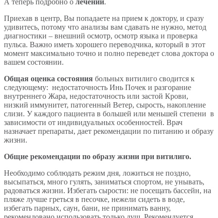
А теперь подробно о
лечении
.
Приехав в центр, Вы попадаете на прием к доктору, и сразу
удивитесь, потому что анализы вам сдавать не нужно, метод
диагностики – внешний осмотр, осмотр языка и проверка
пульса. Важно иметь хорошего переводчика, который в этот
момент максимально точно и полно переведет слова доктора о
вашем состоянии.
Общая оценка состояния
больных витилиго сводится к
следующему: недостаточность Инь Почек и разгорание
внутреннего Жара, недостаточность или застой Крови,
низкий иммунитет, патогенный Ветер, сырость, накопление
слизи. У каждого пациента в большей или меньшей степени в
зависимости от индивидуальных особенностей. Врач
назначает препараты, дает рекомендации по питанию и образу
жизни.
Общие рекомендации по образу жизни при витилиго.
Необходимо соблюдать режим дня, ложиться не поздно,
высыпаться, много гулять, заниматься спортом, не унывать,
радоваться жизни. Избегать сырости: не посещать бассейн, на
пляже лучше греться в песочке, нежели сидеть в воде,
избегать парных, саун, бани, не принимать ванну,
рекомендовано использовать только душ. Рекомендуется