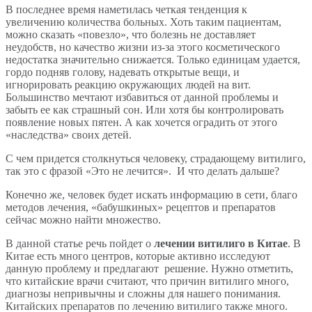
В последнее время наметилась четкая тенденция к
увеличению количества больных. Хоть таким пациентам,
можно сказать «повезло», что болезнь не доставляет
неудобств, но качество жизни из-за этого косметического
недостатка значительно снижается. Только единицам удается,
гордо подняв голову, надевать открытые вещи, и
игнорировать реакцию окружающих людей на вит.
Большинство мечтают избавиться от данной проблемы и
забыть ее как страшный сон. Или хотя бы контролировать
появление новых пятен. А как хочется оградить от этого
«наследства» своих детей.
С чем придется столкнуться человеку, страдающему витилиго,
так это с фразой «Это не лечится». И что делать дальше?
Конечно же, человек будет искать информацию в сети, благо
методов лечения, «бабушкиных» рецептов и препаратов
сейчас можно найти множество.
В данной статье речь пойдет о
лечении витилиго в Китае
. В
Китае есть много центров, которые активно исследуют
данную проблему и предлагают решение. Нужно отметить,
что китайские врачи считают, что причин витилиго много,
диагнозы непривычны и сложны для нашего понимания.
Китайских препаратов по лечению витилиго также много.