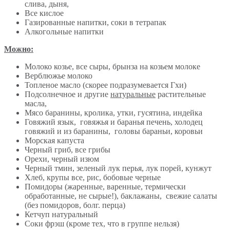
слива, дыня,
Все кислое
Газированные напитки, соки в тетрапак
Алкогольные напитки
Можно:
Молоко козье, все сыры, брынза на козьем молоке
Верблюжье молоко
Топленое масло (скорее подразумевается Гхи)
Подсолнечное и другие
натуральные
растительные
масла,
Мясо баранины, кролика, утки, гусятина, индейка
Говяжий язык, говяжья и баранья печень, холодец
говяжий и из баранины, головы бараньи, коровьи
Морская капуста
Черный гриб, все грибы
Орехи, черный изюм
Черный тмин, зеленый лук перья, лук порей, кунжут
Хлеб, крупы все, рис, бобовые черные
Помидоры (жаренные, варенные, термически
обработанные, не сырые!), баклажаны, свежие салаты
(без помидоров, болг. перца)
Кетчуп натуральный
Соки фрэш (кроме тех, что в группе нельзя)