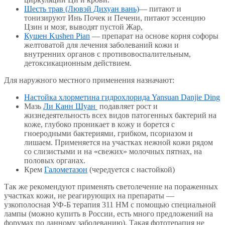
Шесть трав (Лювэй Дихуан вань)
— питают и
тонизируют Инь Почек и Печени, питают эссенцию
Цзин и мозг, выводят пустой Жар,
Кушен Kushen Pian
— препарат на основе корня софоры
желтоватой для лечения заболеваний кожи и
внутренних органов с противовоспалительным,
детоксикационным действием.
Для наружного местного применения назначают:
Настойка хлорметина гидрохлорида Yansuan Danjie Ding
Мазь
Ли Канн Шуан
подавляет рост и
жизнедеятельность всех видов патогенных бактерий на
коже, глубоко проникает в кожу и борется с
гноеродными бактериями, грибком, псориазом и
лишаем. Применяется на участках нежной кожи рядом
со слизистыми и на «свежих» молочных пятнах, на
половых органах.
Крем
Галометазон
(чередуется с настойкой)
Так же рекомендуют применять светолечение на пораженных
участках кожи, не реагирующих на препараты —
узкополосная УФ-Б терапия 311 НМ с помощью специальной
лампы (можно купить в России, есть много предложений на
форумах по данному заболеванию). Такая фототерапия не