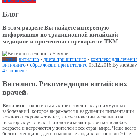
8(967)608-5-608
Блог
В этом разделе Вы найдете интересную
информацию по традиционной китайской
медицине и применению препаратов ТКМ
Статьи
витилиго
•
диета при витилиго
•
комплекс для лечения
витилииго
•
образ жизни при витилиго
03.12.2016
By shesttrav
4 Comments
Витилиго. Рекомендации китайских
врачей.
Витилиго
– одно из самых таинственных аутоиммунных
заболеваний, которое выражается в нарушении пигментации
кожного покрова – точнее, в исчезновении меланина на
некоторых участках. Патология может развиться в любом
возрасте и встречается у жителей всех стран мира. Чаще всего
болеют женщины, дети и молодые люди в возрасте до 20 лет.