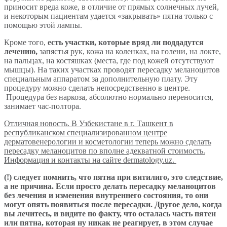
приносит вреда коже, в отличие от прямых солнечных лучей,
и некоторым пациентам удается «закрывать» пятна только с
помощью этой лампы.
Кроме того,
есть участки, которые вряд ли поддадутся
лечению,
запястья рук, кожа на коленках, на голени, на локте,
на пальцах, на костяшках (места, где под кожей отсутствуют
мышцы). На таких участках проводят пересадку меланоцитов
специальным аппаратом за дополнительную плату. Эту
процедуру можно сделать непосредственно в центре.
Процедура без наркоза, абсолютно нормально переносится,
занимает час-полтора.
Отличная новость. В Узбекистане в г. Ташкент в
республиканском специализированном центре
дерматовенерологии и косметологии теперь можно сделать
пересадку меланоцитов по вполне адекватной стоимость.
Информация и контакты на сайте dermatology.uz.
(!) следует помнить, что пятна при витилиго, это следствие,
а не причина. Если просто делать пересадку меланоцитов
без лечения и изменения внутреннего состояния, то они
могут опять появиться после пересадки. Другое дело, когда
вы лечитесь, и видите по факту, что осталась часть пятен
или пятна, которая ну никак не реагирует, в этом случае