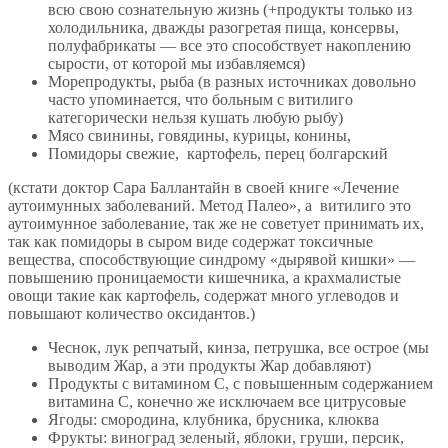
всю свою сознательную жизнь (+продукты только из
холодильника, дважды разогретая пища, консервы,
полуфабрикаты — все это способствует накоплению
сырости, от которой мы избавляемся)
Морепродукты, рыба (в разных источниках довольно
часто упоминается, что больным с витилиго
категорически нельзя кушать любую рыбу)
Мясо свинины, говядины, курицы, конины,
Помидоры свежие, картофель, перец болгарский
(кстати доктор Сара Баллантайн в своей книге «Лечение
аутоимунных заболеваний. Метод Палео», а витилиго это
аутоимунное заболевание, так же не советует принимать их,
так как помидоры в сыром виде содержат токсичные
вещества, способствующие синдрому «дырявой кишки» —
повышению проницаемости кишечника, а крахмалистые
овощи такие как картофель, содержат много углеводов и
повышают количество оксидантов.)
Чеснок, лук репчатый, кинза, петрушка, все острое (мы
выводим Жар, а эти продукты Жар добавляют)
Продукты с витамином С, с повышенным содержанием
витамина С, конечно же исключаем все цитрусовые
Ягоды: смородина, клубника, брусника, клюква
Фрукты: виноград зеленый, яблоки, груши, персик,