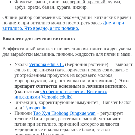
Фрукты: гранат, виноград
черный, красный
, хурма,
арбуз, орехи, банан, курага, инжир.
Общий разбор современных рекомендаций китайских врачей
по диете при витилиго можно посмотреть здесь
Диета при
витилиго. Что вредно, а что полезно.
Комплекс для лечения витилиго:
В эффективный комплекс по лечению витилиго входят уколы
для выработки меланина, пилюли, жидкость для пятен и мази.
Уколы
Vernonia edulis L.
(Вернония растение) — выводят
слизь из организма (категорически нельзя совмещать с
употреблением продуктов из коровьего молока,
морепродуктов, яиц, петрушки см. инструкцию ).
Этот
препарат считается основным в лечении витилиго.
(см. статью
Особенности лечения Витилиго
инъекциями Vernonia edulis
).
инъекции, корректирующие иммунитет , Transfer Factor
или
Tymopentin
Пилюли
Тао Хун Taohong Qingxue wan
– регулирует
течение Ци и крови, рассеивают застой, устраняют
пятна при витилиго, причиной которого являются
меридианные и коллатеральные блоки, застой
циркуляции Ци и крови.