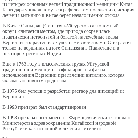
из четырех основных ветвей традиционной медицины Китая.
Благодаря уникальному географическим положению, история
лечения витилиго в Китае берет начало именно отсюда.
В Китае Синьцзян (Синьцзян-Уйгурского автономный
округ) считается местом, где природа сохранилась
практически нетронутой и богатой на лечебные травы.
Вернония это растение с чудесными свойствами. Оно растет
только на вершинах на юге Синьцзяна в Пакистане и в
некоторых регионах Индии.
Еще в 1763 году в классических трудах Уйгурской
традиционной медицины зафиксированы факты
использования Вернонии при лечении витилиго, которая
являлась основным средством.
В 1975 был успешно разработан раствор для инъекций из
Вернонии.
В 1993 препарат был стандартизирован.
В 1998 препарат был занесен в Фармацевтический Стандарт
Министерства здравоохранения Китайской народной
Республики как основной в лечении витилиго.