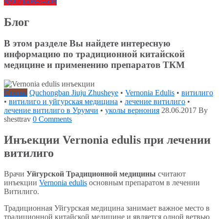
8(967)608-5-608
Блог
В этом разделе Вы найдете интересную
информацию по традиционной китайской
медицине и применению препаратов ТКМ
Статьи
Quchongban Jiuju Zhusheye
•
Vernonia Edulis
•
витилиго
•
витилиго и уйгурская медицина
•
лечение витилиго
•
лечение витилиго в Урумчи
•
уколы вернония
28.06.2017
By
shesttrav
0 Comments
Инъекции Vernonia edulis при лечении
витилиго
Врачи
Уйгурской Традиционной медицины
считают
инъекции
Vernonia edulis
основным препаратом в лечении
Витилиго.
Традиционная Уйгурская медицина занимает важное место в
традиционной китайской медицине и является одной ветвью