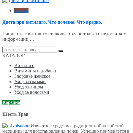
Статьи
Диета при витилиго. Что полезно. Что вредно.
Пациенты с витилиго сталкиваются не только с недостатком
информации …
Поиск
по:
КАТАЛОГ
Витилиго
Витамины и добавки
Здоровье женское
Уход за глазами
Уход за лицом
Уход за волосами
Корзина
Шесть Трав
Известное средство традиционной китайской
медицины для восстановления почек. Успешно применяется в