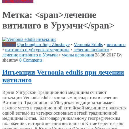
8(967)608-5-608
Метка: <span>лечение
витилиго в Урумчи</span>
Статьи
Quchongban Jiuju Zhusheye
•
Vernonia Edulis
•
витилиго
•
витилиго и уйгурская медицина
•
лечение витилиго
•
лечение витилиго в Урумчи
•
уколы вернония
28.06.2017
By
shesttrav
0 Comments
Инъекции Vernonia edulis при лечении
витилиго
Врачи Уйгурской Традиционной медицины считают
инъекции Vernonia edulis основным препаратом в лечении
Витилиго. Традиционная Уйгурская медицина занимает
важное место в традиционной китайской медицине и является
одной ветвью из четырех основных ветвей традиционной
медицины Китая. Благодаря уникальному географическим
положению, история лечения витилиго в Китае берет начало
именно отсюда. В Китае Синьцзян (Синьцзян-Уйгурского