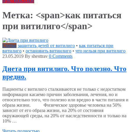
8(967)608-5-608
Метка: <span>как питаться
при витилиго</span>
Статьи
защитить детей от витилиго
•
как питаться при
витилиго
•
остановить витиилиго
•
что нельзя при витилиго
23.05.2019
By shesttrav
0 Comments
Диета при витилиго. Что полезно. Что
вредно.
Пациенты с витилиго сталкиваются не только с недостатком
информации касаемо причин заболевания, лечения, но и
относительно того, что полезно или вредно в части питания и
образа жизни. Физическое здоровье человека на 50%
зависит от его образа жизни, на 20% от состояния
окружающей среды, на 20% от наследственности и только на
10% …
Читать полностью..