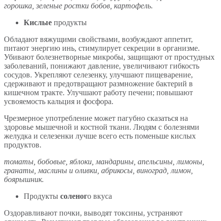
горошка, зеленые ростки бобов, картофель.
Кислые
продукты
Обладают вяжущими свойствами, возбуждают аппетит,
питают энергию инь, стимулирует секреции в организме.
Убивают болезнетворные микробы, защищают от простудных
заболеваний, понижают давление, увеличивают гибкость
сосудов. Укрепляют селезенку, улучшают пищеварение,
сдерживают и предотвращают размножение бактерий в
кишечном тракте. Улучшают работу печени; повышают
усвояемость кальция и фосфора.
Чрезмерное употребление может пагубно сказаться на
здоровье мышечной и костной ткани. Людям с болезнями
желудка и селезенки лучше всего есть поменьше кислых
продуктов.
томаты, бобовые, яблоки, мандарины, апельсины, лимоны,
гранаты, маслины и оливки, абрикосы, виноград, лимон,
боярышник.
Продукты
соленог
о вкуса
Оздоравливают почки, выводят токсины, устраняют