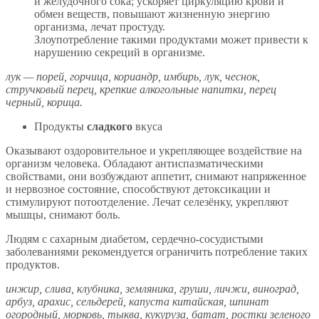
и желудочного сока; ускоряет циркуляцию крови и
обмен веществ, повышают жизненную энергию
организма, лечат простуду.
Злоупотребление такими продуктами может привести к
нарушению секреций в организме.
лук — порей, горчица, кориандр, имбирь, лук, чеснок,
стручковый перец, крепкие алкогольные напитки, перец
черный, корица.
Продукты
сладкого
вкуса
Оказывают оздоровительное и укрепляющее воздействие на
организм человека. Обладают антиспазматическими
свойствами, они возбуждают аппетит, снимают напряженное
и нервозное состояние, способствуют детоксикации и
стимулируют потоотделение. Лечат селезёнку, укрепляют
мышцы, снимают боль.
Людям с сахарным диабетом, сердечно-сосудистыми
заболеваниями рекомендуется ограничить потребление таких
продуктов.
инжир, слива, клубника, земляника, груши, личжи, виноград,
арбуз, арахис, сельдерей, капуста китайская, шпинат
огородный, морковь, тыква, кукуруза, батат, ростки зеленого