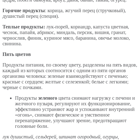
Горячие продукты
: корица, жгучий перец (стручковый),
душистый перец (специя).
Теплые продукты:
лук-порей, кориандр, капуста цветная,
чеснок, папайя, абрикос, миндаль, персик, вишня, гранат,
чернослив, финик, куриное мясо, баранина, овечье молоко,
свинина.
Пять цветов
Продукты питания, по своему цвету, разделены на пять видов,
каждый из которых соотносится с одним из пяти органов
организма человека: зеленые взаимодействуют с печенью;
красные с сердцем; желтые с селезенкой; белые с легкими;
черные с почками.
Продукты
зеленого
цвета снимают нагрузку с печени и
желчного пузыря, регулируют их функционирование,
эффективно устраняют жар и успокаивают внутренний
«огонь», снимают физическое и умственное
перенапряжение, улучшают зрение, предотвращают
головные боли.
лук душистый, сельдерей, шпинат огородный, огурцы,