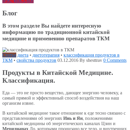
8(967)608-5-608
Блог
В этом разделе Вы найдете интересную
информацию по традиционной китайской
медицине и применению препаратов ТКМ
Статьи
диета
•
диетотерапия
•
классификация продуктов в
ТКМ
•
свойства продуктов
03.12.2016
By shesttrav
0 Comments
Продукты в Китайской Медицине.
Классификация.
Еда — это не просто вещество, дающее энергию человеку, а
самый прямой и эффективный способ воздействия на наш
организм извне.
В китайской медицине такое отношение к еде тесно связано с
представлениями об энергиях
Инь и Ян
, положениями
китайской медицины об энергетических каналах Цзин и
Меридианах
Ло, которыми пронизано все тело, и внутренних