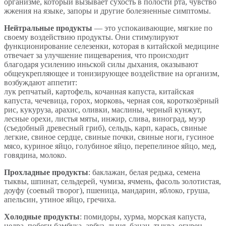
организме, который вызывает сухость в полости рта, чувство
жжения на языке, запоры и другие болезненные симптомы.
Нейтральные продукты
— это успокаивающие, мягкие по
своему воздействию продукты. Они стимулируют
функционирование селезенки, которая в китайской медицине
отвечает за улучшение пищеварения, что происходит
благодаря усилению иньской силы дыхания, оказывают
общеукрепляющее и тонизирующее воздействие на организм,
возбуждают аппетит:
лук репчатый, картофель, кочанная капуста, китайская
капуста, чечевица, горох, морковь, черная соя, короткозёрный
рис, кукуруза, арахис, оливки, маслины, черный кунжут,
лесные орехи, листья мяты, инжир, слива, виноград, муэр
(съедобный древесный гриб), сельдь, карп, карась, свиные
легкие, свиное сердце, свиные почки, свиные ноги, гусиное
мясо, куриное яйцо, голубиное яйцо, перепелиное яйцо, мед,
говядина, молоко.
Прохладные продукты
: баклажан, белая редька, семена
тыквы, шпинат, сельдерей, чумиза, ячмень, фасоль золотистая,
доуфу (соевый творог), пшеница, мандарин, яблоко, груша,
апельсин, утиное яйцо, гречиха.
Холодные продукты
: помидоры, хурма, морская капуста,
цедра, побеги бамбука, арбуз, дыня, банан, тыква, огурец.