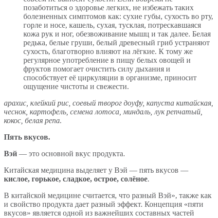
позаботиться о здоровье легких, не избежать таких
болезненных симптомов как: сухие губы, сухость во рту,
горле и носе, кашель, сухая, тусклая, потрескавшаяся
кожа рук и ног, обезвоживание мышц и так далее. Белая
редька, белые груши, белый древесный гриб устраняют
сухость, благотворно влияют на лёгкие. К тому же
регулярное употребление в пищу белых овощей и
фруктов помогает очистить силу дыхания и
способствует её циркуляции в организме, приносит
ощущение чистоты и свежести.
арахис, клейкий рис, соевый творог доуфу, капуста китайская,
чеснок, картофель, семена лотоса, миндаль, лук репчатый,
кокос, белая репа.
Пять вкусов.
Вэй
— это основной вкус продукта.
Китайская медицина выделяет у Вэй — пять вкусов —
кислое, горькое, сладкое, острое, солёное
.
В китайской медицине считается, что разный Вэй», также как
и свойство продукта дает разный эффект. Концепция «пяти
вкусов» является одной из важнейших составных частей