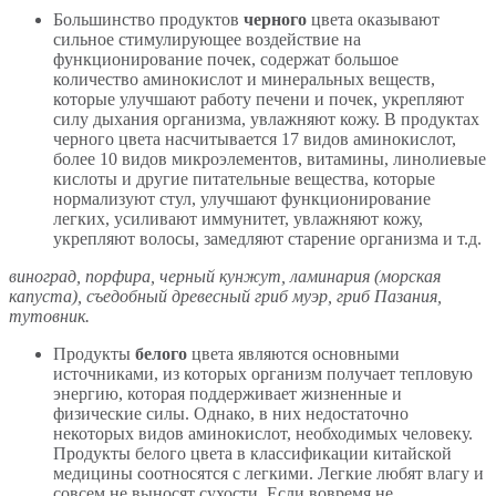
Большинство продуктов
черного
цвета оказывают
сильное стимулирующее воздействие на
функционирование почек, содержат большое
количество аминокислот и минеральных веществ,
которые улучшают работу печени и почек, укрепляют
силу дыхания организма, увлажняют кожу. В продуктах
черного цвета насчитывается 17 видов аминокислот,
более 10 видов микроэлементов, витамины, линолиевые
кислоты и другие питательные вещества, которые
нормализуют стул, улучшают функционирование
легких, усиливают иммунитет, увлажняют кожу,
укрепляют волосы, замедляют старение организма и т.д.
виноград, порфира, черный кунжут, ламинария (морская
капуста), съедобный древесный гриб муэр, гриб Пазания,
тутовник.
Продукты
белого
цвета являются основными
источниками, из которых организм получает тепловую
энергию, которая поддерживает жизненные и
физические силы. Однако, в них недостаточно
некоторых видов аминокислот, необходимых человеку.
Продукты белого цвета в классификации китайской
медицины соотносятся с легкими. Легкие любят влагу и
совсем не выносят сухости. Если вовремя не