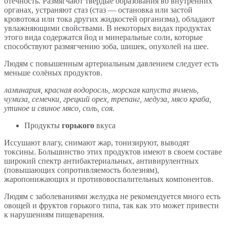
отечность. Размягчают твердые образования во внутренних
органах, устраняют стаз (стаз — остановка или застой
кровотока или тока других жидкостей организма), обладают
увлажняющими свойствами. В некоторых видах продуктах
этого вида содержатся йод и минеральные соли, которые
способствуют размягчению зоба, шишек, опухолей на шее.
Людям с повышенным артериальным давлением следует есть
меньше солёных продуктов.
ламинария, красная водоросль, морская капуста ячмень,
чумиза, семечки, грецкий орех, трепанг, медуза, мясо краба,
утиное и свиное мясо, соль, соя.
Продукты
горького
вкуса
Иссушают влагу, снимают жар, тонизируют, выводят
токсины. Большинство этих продуктов имеют в своем составе
широкий спектр антибактериальных, антивирулентных
(повышающих сопротивляемость болезням),
жаропонижающих и противовоспалительных компонентов.
Людям с заболеваниями желудка не рекомендуется много есть
овощей и фруктов горького типа, так как это может привести
к нарушениям пищеварения.