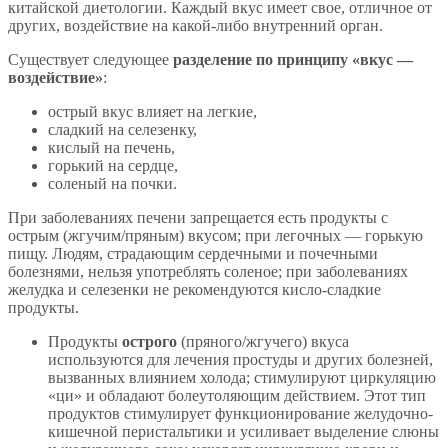
китайской диетологии. Каждый вкус имеет свое, отличное от
других, воздействие на какой-либо внутренний орган.
Существует следующее
разделение по принципу «вкус —
воздействие»
:
острый вкус влияет на легкие,
сладкий на селезенку,
кислый на печень,
горький на сердце,
соленый на почки.
При заболеваниях печени запрещается есть продукты с
острым (жгучим/пряным) вкусом; при легочных — горькую
пищу. Людям, страдающим сердечными и почечными
болезнями, нельзя употреблять соленое; при заболеваниях
желудка и селезенки не рекомендуются кисло-сладкие
продукты.
Продукты
острого
(пряного/жгучего) вкуса
используются для лечения простуды и других болезней,
вызванных влиянием холода; стимулируют циркуляцию
«ци» и обладают болеутоляющим действием. Этот тип
продуктов стимулирует функционирование желудочно-
кишечной перистальтики и усиливает выделение слюны