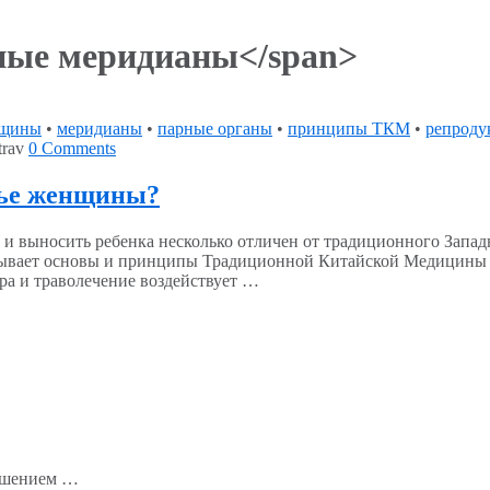
ные меридианы</span>
нщины
•
меридианы
•
парные органы
•
принципы ТКМ
•
репроду
trav
0 Comments
вье женщины?
и выносить ребенка несколько отличен от традиционного Запа
писывает основы и принципы Традиционной Китайской Медицины
ра и траволечение воздействует …
рушением …