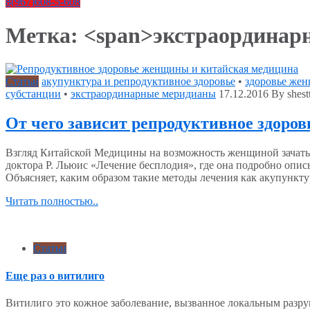
8(967)608-5-608
Метка: <span>экстраординар
Статьи
акупунктура и репродуктивное здоровье
•
здоровье же
субстанции
•
экстраординарные меридианы
17.12.2016
By shest
От чего зависит репродуктивное здоро
Взгляд Китайской Медицины на возможность женщиной зачать 
доктора Р. Льюис «Лечение бесплодия», где она подробно о
Объясняет, каким образом такие методы лечения как акупункту
Читать полностью..
Статьи
Еще раз о витилиго
Витилиго это кожное заболевание, вызванное локальным раз