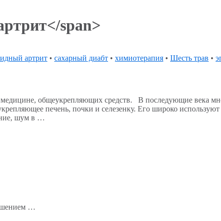
артрит</span>
оидный артрит
•
сахарный диабт
•
химиотерапия
•
Шесть трав
•
э
й медицине, общеукрепляющих средств. В последующие века мно
 укрепляющее печень, почки и селезенку. Его широко используют
ние, шум в …
рушением …