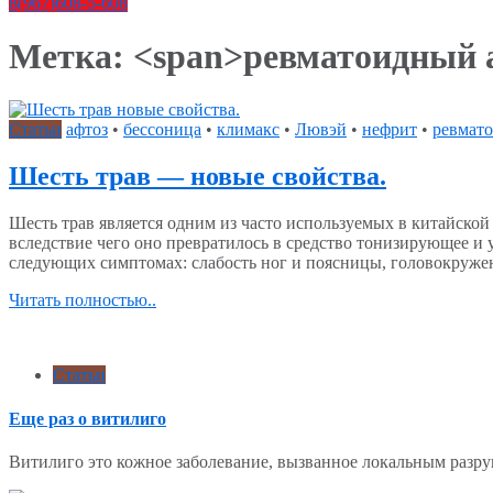
8(967)608-5-608
Метка: <span>ревматоидный 
Статьи
афтоз
•
бессоница
•
климакс
•
Лювэй
•
нефрит
•
ревмат
Шесть трав — новые свойства.
Шесть трав является одним из часто используемых в китайско
вследствие чего оно превратилось в средство тонизирующее и
следующих симптомах: слабость ног и поясницы, головокруже
Читать полностью..
Статьи
Еще раз о витилиго
Витилиго это кожное заболевание, вызванное локальным раз