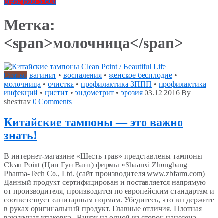
8(967)608-5-608
Метка:
<span>молочница</span>
Статьи
вагинит
•
воспаления
•
женское бесплодие
•
молочница
•
очистка
•
профилактика ЗППП
•
профилактика
инфекций
•
цистит
•
эндометрит
•
эрозия
03.12.2016
By
shesttrav
0 Comments
Китайские тампоны — это важно
знать!
В интернет-магазине «Шесть трав» представлены тампоны
Clean Point (Цин Гун Вань) фирмы «Shaanxi Zhongbang
Pharma-Tech Co., Ltd. (сайт производителя www.zbfarm.com)
Данный продукт сертифицирован и поставляется напрямую
от производителя, производится по европейским стандартам и
соответствует санитарным нормам. Убедитесь, что вы держите
в руках оригинальный продукт. Главные отличия. Плотная
вакуумная упаковка. Внизу на одной из сторон нанесена …