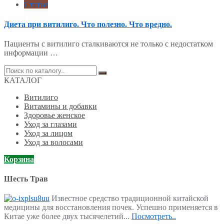
Статьи
Диета при витилиго. Что полезно. Что вредно.
Пациенты с витилиго сталкиваются не только с недостатком
информации …
Поиск
по:
КАТАЛОГ
Витилиго
Витамины и добавки
Здоровье женское
Уход за глазами
Уход за лицом
Уход за волосами
Корзина
Шесть Трав
Известное средство традиционной китайской
медицины для восстановления почек. Успешно применяется в
Китае уже более двух тысячелетий...
Посмотреть..