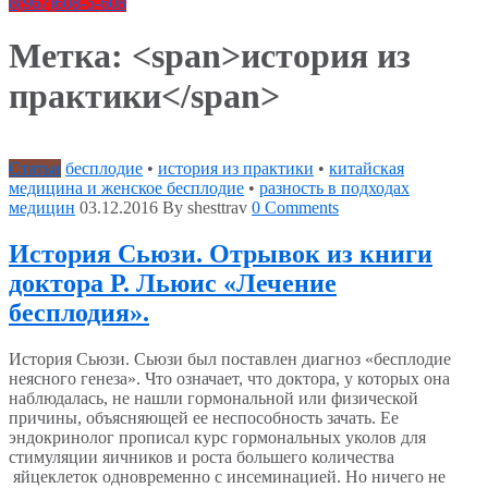
8(967)608-5-608
Метка: <span>история из
практики</span>
Статьи
бесплодие
•
история из практики
•
китайская
медицина и женское бесплодие
•
разность в подходах
медицин
03.12.2016
By shesttrav
0 Comments
История Сьюзи. Отрывок из книги
доктора Р. Льюис «Лечение
бесплодия».
История Сьюзи. Сьюзи был поставлен диагноз «бесплодие
неясного генеза». Что означает, что доктора, у которых она
наблюдалась, не нашли гормональной или физической
причины, объясняющей ее неспособность зачать. Ее
эндокринолог прописал курс гормональных уколов для
стимуляции яичников и роста большего количества
яйцеклеток одновременно с инсеминацией. Но ничего не