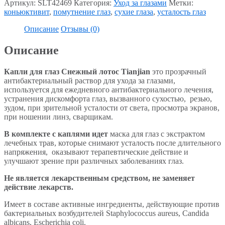
Артикул:
SLT42469
Категория:
Уход за глазами
Метки:
коньюктивит
,
помутнение глаз
,
сухие глаза
,
усталость глаз
Описание
Отзывы (0)
Описание
Капли для глаз Снежный лотос
Tianjian
это прозрачный
антибактериальный раствор для ухода за глазами,
используется для ежедневного антибактериального лечения,
устранения дискомфорта глаз, вызванного сухостью, резью,
зудом, при зрительной усталости от света, просмотра экранов,
при ношении линз, сварщикам.
В комплекте с каплями идет
маска для глаз с экстрактом
лечебных трав, которые снимают усталость после длительного
напряжения, оказывают терапевтические действие и
улучшают зрение при различных заболеваниях глаз.
Не является лекарственным средством, не заменяет
действие лекарств.
Имеет в составе активные ингредиенты, действующие против
бактериальных возбудителей Staphylococcus aureus, Candida
albicans, Escherichia coli.