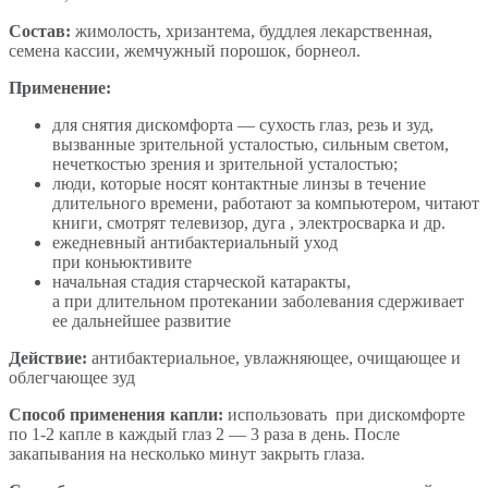
Состав:
жимолость, хризантема, буддлея лекарственная,
семена кассии, жемчужный порошок, борнеол.
Применение:
для снятия дискомфорта — сухость глаз, резь и зуд,
вызванные зрительной усталостью, сильным светом,
нечеткостью зрения и зрительной усталостью;
люди, которые носят контактные линзы в течение
длительного времени, работают за компьютером, читают
книги, смотрят телевизор, дуга , электросварка и др.
ежедневный антибактериальный уход
при коньюктивите
начальная стадия старческой катаракты,
а при длительном протекании заболевания сдерживает
ее дальнейшее развитие
Действие:
антибактериальное, увлажняющее, очищающее и
облегчающее зуд
Способ применения капли:
использовать при дискомфорте
по 1-2 капле в каждый глаз 2 — 3 раза в день. После
закапывания на несколько минут закрыть глаза.