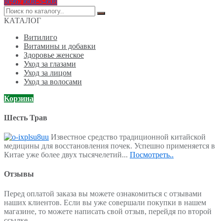
8(967)608-5-608
Поиск
по:
КАТАЛОГ
Витилиго
Витамины и добавки
Здоровье женское
Уход за глазами
Уход за лицом
Уход за волосами
Корзина
Шесть Трав
Известное средство традиционной китайской
медицины для восстановления почек. Успешно применяется в
Китае уже более двух тысячелетий...
Посмотреть..
Отзывы
Перед оплатой заказа вы можете ознакомиться с отзывами
наших клиентов. Если вы уже совершали покупки в нашем
магазине, то можете написать свой отзыв, перейдя по второй
ссылке.