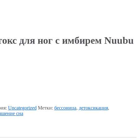
окс для ног с имбирем Nuubu
рия:
Uncategorized
Метки:
бессоница
,
детоксикация
,
чшение сна