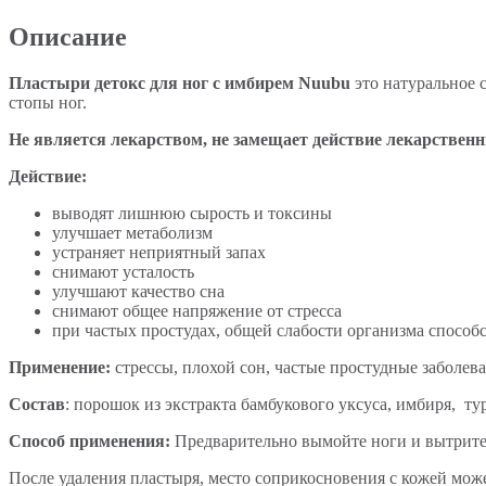
Описание
Пластыри детокс для ног с имбирем Nuubu
это натуральное с
стопы ног.
Не является лекарством, не замещает действие лекарственн
Действие:
выводят лишнюю сырость и токсины
улучшает метаболизм
устраняет неприятный запах
снимают усталость
улучшают качество сна
снимают общее напряжение от стресса
при частых простудах, общей слабости организма спосо
Применение:
стрессы, плохой сон, частые простудные заболева
Состав
: порошок из экстракта бамбукового уксуса, имбиря, т
Способ применения:
Предварительно вымойте ноги и вытрите 
После удаления пластыря, место соприкосновения с кожей мо