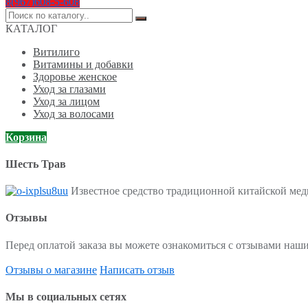
8(967)608-5-608
Поиск
по:
КАТАЛОГ
Витилиго
Витамины и добавки
Здоровье женское
Уход за глазами
Уход за лицом
Уход за волосами
Корзина
Шесть Трав
Известное средство традиционной китайской меди
Отзывы
Перед оплатой заказа вы можете ознакомиться с отзывами наши
Отзывы о магазине
Написать отзыв
Мы в социальных сетях