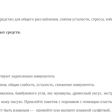
редство для общего расслабления, снятия усталости, стресса, из
ых средств.
бствуют укреплению иммунитета
ния, общая слабость, усталость, снижение иммунитета.
урмалина, бамбукового угля, лис мушмулы, древесный уксус, экст
кожу насухо. Приклейте пакетик с порошком с помощью пластыря
жет быть влажным — промойте или вытрите влажной салфеткой.