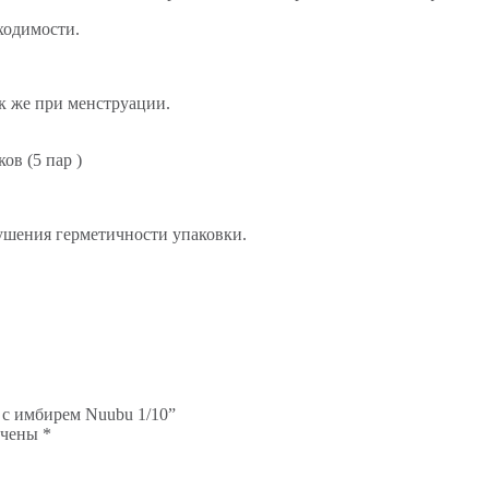
ходимости.
к же при менструации.
ов (5 пар )
ушения герметичности упаковки.
 с имбирем Nuubu 1/10”
ечены
*