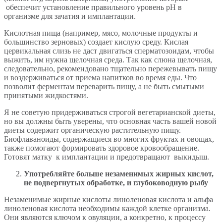
обеспечит установление правильного уровень pH в
организме для зачатия и имплантации.
Кислотная пища (например, мясо, молочные продукты и
большинство зерновых) создает кислую среду. Кислая
цервикальная слизь не даст двигаться сперматозоидам, чтобы
выжить, им нужна щелочная среда. Так как слюна щелочная,
следовательно, рекомендовано тщательно пережевывать пищу
и воздерживаться от приема напитков во время еды. Что
позволит ферментам переварить пищу, а не быть смытыми
принятыми жидкостями.
Я не советую придерживаться строгой вегетарианской диеты,
но вы должны быть уверены, что основная часть вашей новой
диеты содержит органическую растительную пищу.
Биофлаваноиды, содержащиеся во многих фруктах и овощах,
также помогают формировать здоровое кровообращение.
Готовят матку к имплантации и предотвращают выкидыш.
Употребляйте больше незаменимых жирных кислот,
не подвергнутых обработке, и глубоководную рыбу
Незаменимые жирные кислоты линоленовая кислота и альфа
линоленовая кислота необходимы каждой клетке организма.
Они являются ключом к овуляции, а конкретно, к процессу