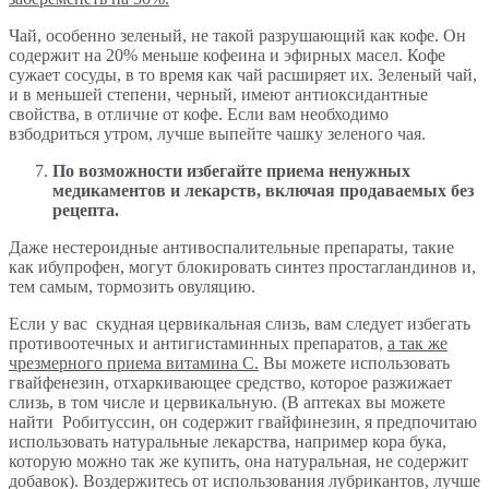
Чай, особенно зеленый, не такой разрушающий как кофе. Он
содержит на 20% меньше кофеина и эфирных масел. Кофе
сужает сосуды, в то время как чай расширяет их. Зеленый чай,
и в меньшей степени, черный, имеют антиоксидантные
свойства, в отличие от кофе. Если вам необходимо
взбодриться утром, лучше выпейте чашку зеленого чая.
По возможности избегайте приема ненужных
медикаментов и лекарств, включая продаваемых без
рецепта.
Даже нестероидные антивоспалительные препараты, такие
как ибупрофен, могут блокировать синтез простагландинов и,
тем самым, тормозить овуляцию.
Если у вас скудная цервикальная слизь, вам следует избегать
противоотечных и антигистаминных препаратов,
а так же
чрезмерного приема витамина С.
Вы можете использовать
гвайфенезин, отхаркивающее средство, которое разжижает
слизь, в том числе и цервикальную. (В аптеках вы можете
найти Робитуссин, он содержит гвайфинезин, я предпочитаю
использовать натуральные лекарства, например кора бука,
которую можно так же купить, она натуральная, не содержит
добавок). Воздержитесь от использования лубрикантов, лучше