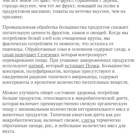
Мы все знаем тот факт, что фрукт, сорванный с дерева,
гораздо вкуснее, чем тот же фрукт, лежащий на полке в
продуктовом магазине, томаты на веточке вкуснее, чем на
прилавке.
Промышленная обработка большинства продуктов снижает
питательную ценность фруктов, злаков и овощей. Когда мы
потребляем белый хлеб или очищенные крупы, мы
фактически потребляем то немногое, что осталось от
пшеницы. Обработанные соки в основном содержат сахар, а
сахар разрушает Селезенку
, которая контролирует
переваривание пищи. При упаковке замороженных продуктов
используют
натрий
, который
истощает Почки
. Большинство
консервов, полуфабрикатов, которые присутствуют в
ежедневном рационе типичного американца, содержат
консерванты и крохотное количество питательных веществ.
Можно улучшить общее состояние здоровья, потребляя
больше продуктов, относящихся к макробиотической диете,
которая включает преимущественно свежую органическую
пищу с минимальным количеством негормонального мяса и
животных продуктов. Типичная азиатская диета как раз
макробиотическая, включает свежие,
слегка
термически
обротанные овощи, рис, и небольшое количество мясо для
вкуса.