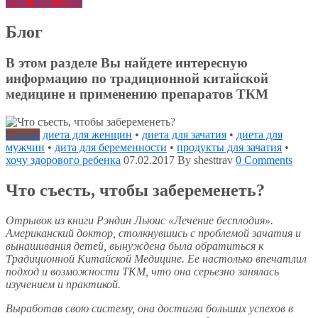
8(967)608-5-608
Блог
В этом разделе Вы найдете интересную
информацию по традиционной китайской
медицине и применению препаратов ТКМ
Статьи
диета для женщин
•
диета для зачатия
•
диета для
мужчин
•
дита для беременности
•
продукты для зачатия
•
хочу здорового ребенка
07.02.2017
By shesttrav
0 Comments
Что съесть, чтобы забеременеть?
Отрывок из книги Рэндин Льюис «Лечение бесплодия».
Американский доктор, столкнувшись с проблемой зачатия и
вынашивания детей, вынуждена была обратиться к
Традиционной Китайской Медицине. Ее настолько впечатлил
подход и возможности ТКМ, что она серьезно занялась
изучением и практикой.
Выработав свою систему, она достигла больших успехов в