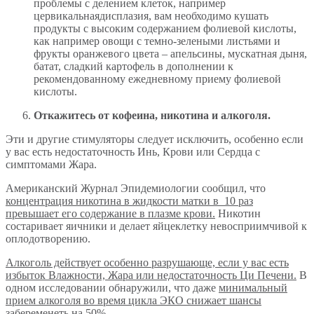
проблемы с делением клеток, например
цервикальнаядисплазия, вам необходимо кушать
продукты с высоким содержанием фолиевой кислоты,
как например овощи с темно-зелеными листьями и
фрукты оранжевого цвета – апельсины, мускатная дыня,
батат, сладкий картофель в дополнении к
рекомендованному ежедневному приему фолиевой
кислоты.
Откажитесь от кофеина, никотина и алкоголя.
Эти и другие стимуляторы следует исключить, особенно если
у вас есть недостаточность Инь, Крови или Сердца с
симптомами Жара.
Американский Журнал Эпидемиологии сообщил, что
концентрация никотина в жидкости матки в 10 раз
превышает его содержание в плазме крови.
Никотин
состаривает яичники и делает яйцеклетку невосприимчивой к
оплодотворению.
Алкоголь действует особенно разрушающе, если у вас есть
избыток Влажности, Жара или недостаточность Ци Печени.
В
одном исследовании обнаружили, что даже
минимальный
прием алкоголя во время цикла ЭКО снижает шансы
забеременеть на 50%.