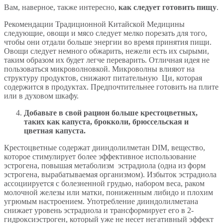
Вам, наверное, также интересно,
как следует готовить пищу
.
Рекомендации Традиционной Китайской Медицины
следующие, овощи и мясо следует мелко порезать для того,
чтобы они отдали больше энергии во время принятия пищи.
Овощи следует немного обжарить, нежели есть их сырыми,
таким образом их будет легче переварить. Отличная идея не
пользоваться микроволновкой. Микроволны влияют на
структуру продуктов, снижают питательную Ци, которая
содержится в продуктах. Предпочтительнее готовить на плите
или в духовом шкафу.
Добавьте в свой рацион больше крестоцветных,
таких как капуста, брокколи, брюссельская и
цветная капуста.
Крестоцветные содержат дииндолилметан DIM, вещество,
которое стимулирует более эффективное использование
эстрогена, повышая метаболизм эстрадиола (одна из форм
эстрогена, вырабатываемая организмом). Избыток эстрадиола
ассоциируется с болезненной грудью, набором веса, раком
молочной железы или матки, пониженным либидо и плохим
угрюмым настроением. Употребление дииндолилметана
снижает уровень эстрадиола и трансформирует его в 2-
гидроксиэстроген, который уже не несет негативный эффект