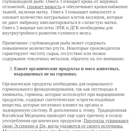
глубоководной рыбе. Омега 3 очищает кровь от жировых
отложений,
снижает вязкость
и обеспечивает кровоснабжение
тканей, включая матку. Омега 3 повышает иммунитет и
снижает количество натуральных клеток киллеров, которые
не дают эмбриону имплантироваться в слизистую матки.
Омега 3 жирные кислоты ЭПК и ДГК необходимы для
внутриутробного развития головного мозга.
Примечание: глубоководная рыба может содержать
повышенное количество ртути. Некоторые производители
гарантируют чистоту сырья, отсутствие или низкое
содержание токсичных металлов, обратите на это внимание.
Ешьте органические продукты и мясо животных,
выращенных не на гормонах.
Органические продукты необходимы для нормального
гормонального функционирования, так как пестициды и
химикаты, гормоны, которые используют при выращивании
продуктов, содержат синтетические эстроген-подобные
вещества, которые негативно влияют на органы и
эндокринную систему. В дополнении к этому, Традиционная
Китайская Медицина приводит еще одну причину в пользу
употребления органических продуктов.
Продукты утрачивают
свою Эссенцию и Ци, когда удаляются от своего источника.