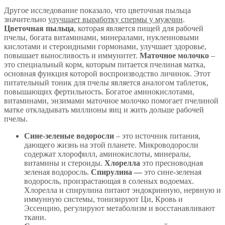
Другое исследование показало, что цветочная пыльца
значительно
улучшает выработку спермы у мужчин
.
Цветочная пыльца
, которая является пищей для рабочей
пчелы, богата витаминами, минералами, нуклеиновыми
кислотами и стероидными гормонами, улучшает здоровье,
повышает выносливость и иммунитет.
Маточное молочко
–
это специальный корм, которым питается пчелиная матка,
основная функция которой воспроизводство личинок. Этот
питательный тоник для пчелы является аналогом таблеток,
повышающих фертильность. Богатое аминокислотами,
витаминами, энзимами маточное молочко помогает пчелиной
матке откладывать миллионы яиц и жить дольше рабочей
пчелы.
Сине-зеленые водоросли
– это источник питания,
дающего жизнь на этой планете. Микроводоросли
содержат хлорофилл, аминокислоты, минералы,
витамины и стероиды.
Хлорелла
это пресноводная
зеленая водоросль.
Спирулина —
это сине-зеленая
водоросль, произрастающая в соленых водоемах.
Хлорелла и спирулина питают эндокринную, нервную и
иммунную системы, тонизируют Ци, Кровь и
Эссенцию, регулируют метаболизм и восстанавливают
ткани.