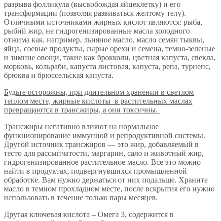
разрыва фолликула (высвобождая яйцеклетку) и его
трансформации (позволяя развиваться желтому телу).
Отличными источниками жирных кислот являются: рыба,
рыбий жир, не гидрогенизированные масла холодного
отжима как, например, льняное масло, масло семян тыквы,
яйца, соевые продукты, сырые орехи и семена, темно-зеленые
и зимние овощи, такие как брокколи, цветная капуста, свекла,
морковь, кольраби, капуста листовая, капуста, репа, турнепс,
брюква и брюссельская капуста.
Будьте осторожны, при длительном хранении в светлом
теплом месте, жирные кислоты в растительных маслах
превращаются в трансжиры, а они токсичны.
Трансжиры негативно влияют на нормальное
функционирование иммунной и репродуктивной системы.
Другой источник трансжиров — это жир, добавляемый в
тесто для рассыпчатости, маргарин, сало и животный жир,
гидрогенизированное растительное масло. Все это можно
найти в продуктах, подвергнувшихся промышленной
обработке. Вам нужно держаться от них подальше. Храните
масло в темном прохладном месте, после вскрытия его нужно
использовать в течение только пары месяцев.
Другая ключевая кислота – Омега 3, содержится в