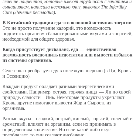
лечение пациентов, которые имеют трудности с зачатием и
вынашиваем, написала несколько книг, включая The Infertility
Cure (Лечение бесплодия).
В Китайской традиции еда это основной источник энергии
.
Это не просто получение калорий, это возможность
подпитать организм сбалансированными вкусами и энергией,
необходимой для общего здоровья.
Когда присутствует дисбаланс, еда — единственная
возможность восполнить недостаток или вывести избыток
из системы организма.
Селезенка преобразует еду в полезную энергию (в Ци, Кровь
и Эссенцию).
Каждый продукт обладает разными энергетическими
свойствами. Например, острая, горячая пища — Ян по своей
природе, сладости – Инь. Некоторые продукты укрепляют
Кровь, другие помогают вывести Жар и Сырость из
организма.
Разные вкусы – сладкий, острый, кислый, горький, соленый и
ароматный, влияют на организм, если их принимать в
определенном количестве. Но если какой либо вкус
преобладает, то они создают дисбаланс.