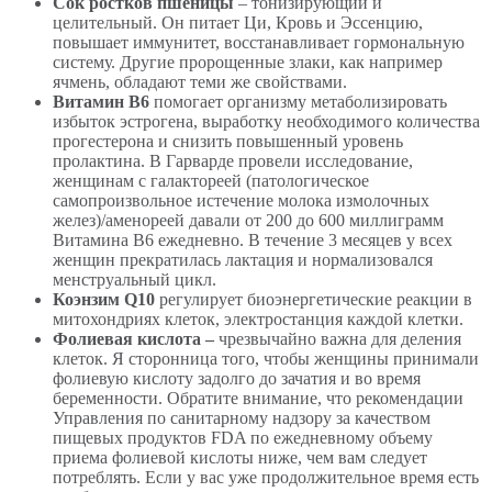
Сок ростков пшеницы
– тонизирующий и
целительный. Он питает Ци, Кровь и Эссенцию,
повышает иммунитет, восстанавливает гормональную
систему. Другие пророщенные злаки, как например
ячмень, обладают теми же свойствами.
Витамин В6
помогает организму метаболизировать
избыток эстрогена, выработку необходимого количества
прогестерона и снизить повышенный уровень
пролактина. В Гарварде провели исследование,
женщинам с галактореей (патологическое
самопроизвольное истечение молока измолочных
желез)/аменореей давали от 200 до 600 миллиграмм
Витамина В6 ежедневно. В течение 3 месяцев у всех
женщин прекратилась лактация и нормализовался
менструальный цикл.
Коэнзим
Q
10
регулирует биоэнергетические реакции в
митохондриях клеток, электростанция каждой клетки.
Фолиевая кислота –
чрезвычайно важна для деления
клеток. Я сторонница того, чтобы женщины принимали
фолиевую кислоту задолго до зачатия и во время
беременности. Обратите внимание, что рекомендации
Управления по санитарному надзору за качеством
пищевых продуктов FDA по ежедневному объему
приема фолиевой кислоты ниже, чем вам следует
потреблять. Если у вас уже продолжительное время есть