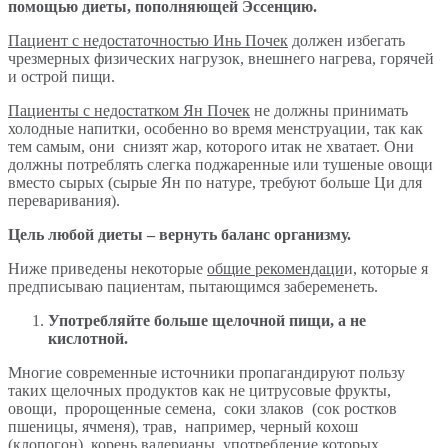
помощью диеты, пополняющей Эссенцию.
Пациент с недостаточностью Инь Почек
должен избегать
чрезмерных физических нагрузок, внешнего нагрева, горячей
и острой пищи.
Пациенты с недостатком Ян Почек
не должны принимать
холодные напитки, особенно во время менструации, так как
тем самым, они снизят жар, которого итак не хватает. Они
должны потреблять слегка поджаренные или тушеные овощи
вместо сырых (сырые Ян по натуре, требуют больше Ци для
переваривания).
Цель любой диеты – вернуть баланс организму.
Ниже приведены некоторые
общие рекомендаци
и, которые я
предписываю пациентам, пытающимся забеременеть.
Употребляйте больше щелочной пищи, а не
кислотной.
Многие современные источники пропагандируют пользу
таких щелочных продуктов как не цитрусовые фрукты,
овощи, пророщенные семена, соки злаков (сок ростков
пшеницы, ячменя), трав, например, черный кохош
(клопогон), корень валерианы, употребление которых