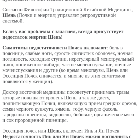
Согласно Философии Традиционной Китайской Медицины,
Шень
(Почки и энергия) управляет репродуктивной
системой.
Если у вас проблемы с зачатием, всегда присутствует
недостаток энергии Шень!
Симптомы недостаточности Почек включают
: боль в
пояснице, слабые ноги, сухость слизистых оболочек, ночная
потливость, холодные ступни, нерегулярный менструальный
цикл, пониженное либидо, частое мочеиспускание, ночные
мочеиспускания и другие (во время менопаузы, Шень или
Эссенция Почек снижается, и многие из этих симптомов
появляются у женщин).
Доктор восточной медицины посоветует принимать травы,
которые повышают уровень Шень, а так же диету,
подпитывающую Почки, включающую прием грецких орехов,
семян черного кунжута, ячмень, тофу, черную фасоль,
зародыши пшеницы, водоросли, бобовые, органическое мясо
и сок пророщенной пшеницы.
Эссенция почек или
Шень
, включает Инь и Ян Почек.
Недостаточность Инь или Ян Почек можно восполнить с