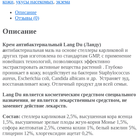
кожи
,
укусы насекомых
,
экзема
Описание
Отзывы (0)
Описание
Крем антибактериальный
Lang
Du
(Ланду)
а
нтибактериальная мазь на основе стеллеры карликовой и
других трав изготовлена по стандартам GMP, с применение
новейших технологий, позволяющих эффективно
экстрактировать активные вещества растений . Глубоко
проникает в кожу, воздействует на бактерии Staphylococcus
aureus, Escherichia coli, Candida albicans и др. Устраняет зуд,
восстанавливает кожу. Отличный продукт для всей семьи.
Lang
Du
является косметическим средством специального
назначения
,
не является лекарственным средством, не
заменяет действие лекарств.
Состав:
стеллера карликовая 2,5%, высушенная кора ясенца
1,5%, высушенные зрелые плоды жгун-корня Монье 1,5%,
софора желтоватая 2,5%, семена кохии 1%, белый вазелин 5%,
глицерин 12%, хлоргексидин ацетат 0,2%.