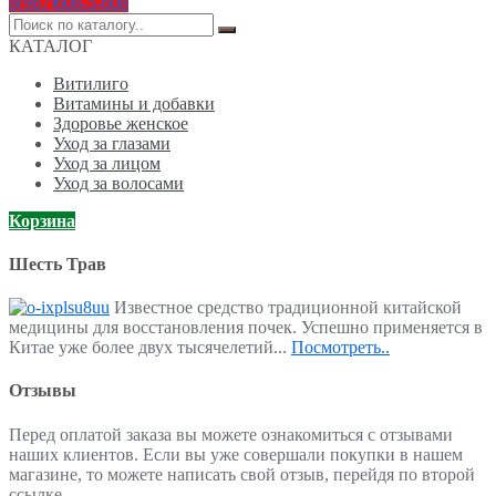
8(967)608-5-608
Поиск
по:
КАТАЛОГ
Витилиго
Витамины и добавки
Здоровье женское
Уход за глазами
Уход за лицом
Уход за волосами
Корзина
Шесть Трав
Известное средство традиционной китайской
медицины для восстановления почек. Успешно применяется в
Китае уже более двух тысячелетий...
Посмотреть..
Отзывы
Перед оплатой заказа вы можете ознакомиться с отзывами
наших клиентов. Если вы уже совершали покупки в нашем
магазине, то можете написать свой отзыв, перейдя по второй
ссылке.