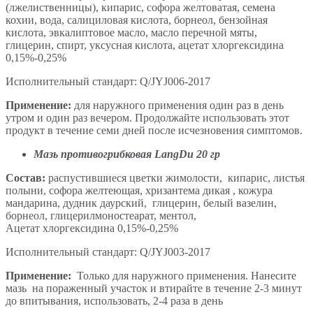
(лжелиственницы), кипарис, софора желтоватая, семена
кохии, вода, салициловая кислота, борнеол, бензойная
кислота, эвкалиптовое масло, масло перечной мяты,
глицерин, спирт, уксусная кислота, ацетат хлоргексидина
0,15%-0,25%
Исполнительный стандарт: Q/JYJ006-2017
Применение:
для наружного применения один раз в день
утром и один раз вечером. Продолжайте использовать этот
продукт в течение семи дней после исчезновения симптомов.
Мазь противогрибковая LangDu 20 гр
Состав:
распустившиеся цветки жимолости, кипарис, листья
полыни, софора желтеющая, хризантема дикая , кожура
мандарина, дудник даурский, глицерин, белый вазелин,
борнеол, глицерилмоностеарат, ментол,
Ацетат хлоргексидина 0,15%-0,25%
Исполнительный стандарт: Q/JYJ003-2017
Применение:
Только для наружного применения. Нанесите
мазь на пораженный участок и втирайте в течение 2-3 минут
до впитывания, использовать, 2-4 раза в день