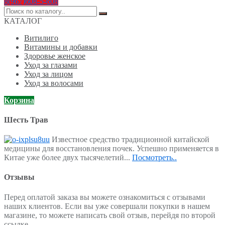
8(967)608-5-608
Поиск
по:
КАТАЛОГ
Витилиго
Витамины и добавки
Здоровье женское
Уход за глазами
Уход за лицом
Уход за волосами
Корзина
Шесть Трав
Известное средство традиционной китайской
медицины для восстановления почек. Успешно применяется в
Китае уже более двух тысячелетий...
Посмотреть..
Отзывы
Перед оплатой заказа вы можете ознакомиться с отзывами
наших клиентов. Если вы уже совершали покупки в нашем
магазине, то можете написать свой отзыв, перейдя по второй
ссылке.