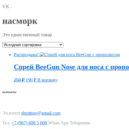
VK -
насморк
Это единственный товар
Распродажа!
Спрей BeeGun Nose для носа c проп
250
₽
190
₽
В корзину
контакты
Эл.почта
shesttrav@gmail.com
Тел.
+7 (967) 608 5 608
Whats App Telegramm