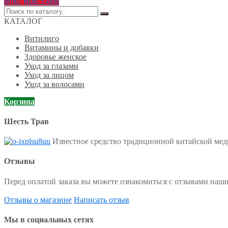
8(967)608-5-608
Поиск
по:
КАТАЛОГ
Витилиго
Витамины и добавки
Здоровье женское
Уход за глазами
Уход за лицом
Уход за волосами
Корзина
Шесть Трав
Известное средство традиционной китайской меди
Отзывы
Перед оплатой заказа вы можете ознакомиться с отзывами наши
Отзывы о магазине
Написать отзыв
Мы в социальных сетях