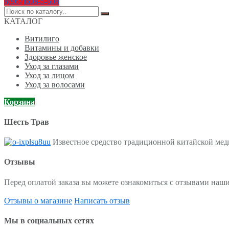
8(967)608-5-608
Поиск
по:
КАТАЛОГ
Витилиго
Витамины и добавки
Здоровье женское
Уход за глазами
Уход за лицом
Уход за волосами
Корзина
Шесть Трав
Известное средство традиционной китайской меди
Отзывы
Перед оплатой заказа вы можете ознакомиться с отзывами наши
Отзывы о магазине
Написать отзыв
Мы в социальных сетях