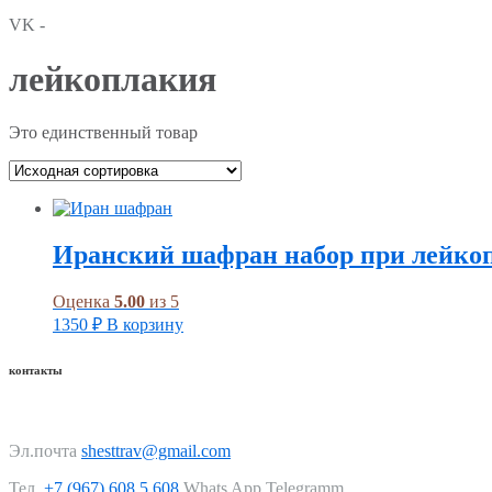
VK -
лейкоплакия
Это единственный товар
Иранский шафран набор при лейко
Оценка
5.00
из 5
1350
₽
В корзину
контакты
Эл.почта
shesttrav@gmail.com
Тел.
+7 (967) 608 5 608
Whats App Telegramm