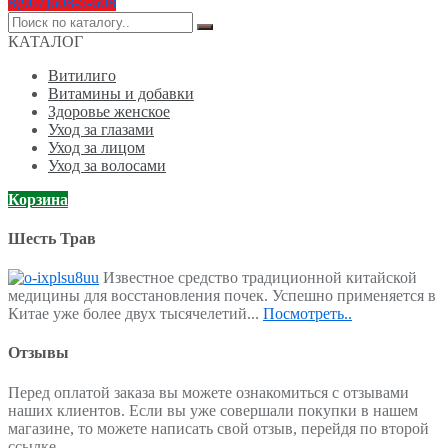
8(967)608-5-608
Поиск
по:
КАТАЛОГ
Витилиго
Витамины и добавки
Здоровье женское
Уход за глазами
Уход за лицом
Уход за волосами
Корзина
Шесть Трав
Известное средство традиционной китайской
медицины для восстановления почек. Успешно применяется в
Китае уже более двух тысячелетий...
Посмотреть..
Отзывы
Перед оплатой заказа вы можете ознакомиться с отзывами
наших клиентов. Если вы уже совершали покупки в нашем
магазине, то можете написать свой отзыв, перейдя по второй
ссылке.