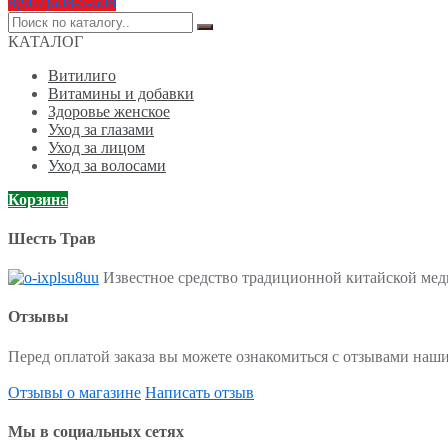
8(967)608-5-608
Поиск
по:
КАТАЛОГ
Витилиго
Витамины и добавки
Здоровье женское
Уход за глазами
Уход за лицом
Уход за волосами
Корзина
Шесть Трав
Известное средство традиционной китайской меди
Отзывы
Перед оплатой заказа вы можете ознакомиться с отзывами наши
Отзывы о магазине
Написать отзыв
Мы в социальных сетях