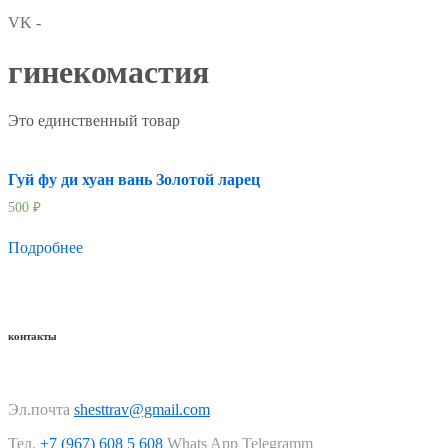
VK -
гинекомастия
Это единственный товар
Гуй фу ди хуан вань Золотой ларец
500
₽
Подробнее
контакты
Эл.почта
shesttrav@gmail.com
Тел.
+7 (967) 608 5 608
Whats App Telegramm