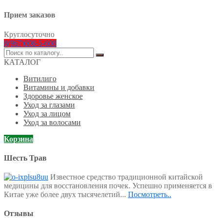
Прием заказов
Круглосуточно
8(967)608-5-608
Поиск
по:
КАТАЛОГ
Витилиго
Витамины и добавки
Здоровье женское
Уход за глазами
Уход за лицом
Уход за волосами
Корзина
Шесть Трав
Известное средство традиционной китайской
медицины для восстановления почек. Успешно применяется в
Китае уже более двух тысячелетий...
Посмотреть..
Отзывы