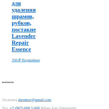
для
удаления
шрамов,
рубков,
постакне
Lavender
Repair
Essence
350
₽
Подробнее
контакты
Эл.почта
shesttrav@gmail.com
Тел.
+7 (967) 608 5 608
Whats App Telegramm